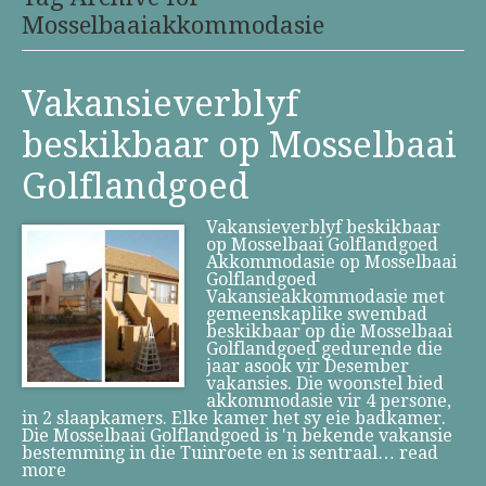
Mosselbaaiakkommodasie
Vakansieverblyf
beskikbaar op Mosselbaai
Golflandgoed
Vakansieverblyf beskikbaar
op Mosselbaai Golflandgoed
Akkommodasie op Mosselbaai
Golflandgoed
Vakansieakkommodasie met
gemeenskaplike swembad
beskikbaar op die Mosselbaai
Golflandgoed gedurende die
jaar asook vir Desember
vakansies. Die woonstel bied
akkommodasie vir 4 persone,
in 2 slaapkamers. Elke kamer het sy eie badkamer.
Die Mosselbaai Golflandgoed is 'n bekende vakansie
bestemming in die Tuinroete en is sentraal…
read
more