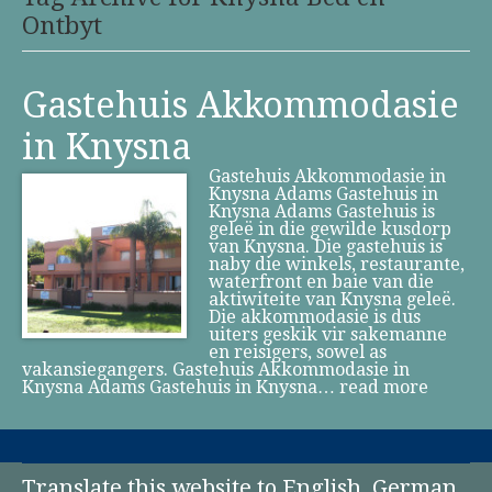
Ontbyt
Gastehuis Akkommodasie
in Knysna
Gastehuis Akkommodasie in
Knysna Adams Gastehuis in
Knysna Adams Gastehuis is
geleë in die gewilde kusdorp
van Knysna. Die gastehuis is
naby die winkels, restaurante,
waterfront en baie van die
aktiwiteite van Knysna geleë.
Die akkommodasie is dus
uiters geskik vir sakemanne
en reisigers, sowel as
vakansiegangers. Gastehuis Akkommodasie in
Knysna Adams Gastehuis in Knysna…
read more
Translate this website to English, German