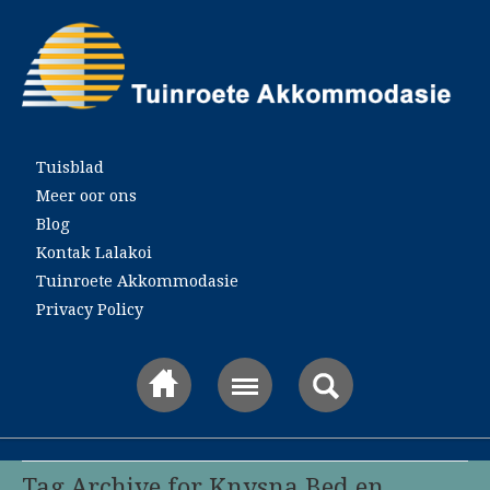
Main menu
Tuisblad
Meer oor ons
Blog
Kontak Lalakoi
Tuinroete Akkommodasie
Privacy Policy
Tag Archive for Knysna Bed en