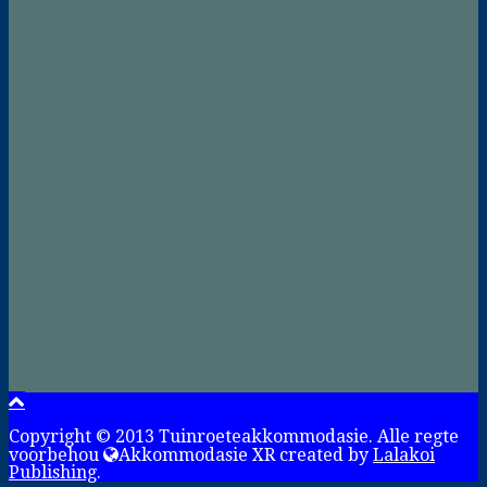
Copyright © 2013 Tuinroeteakkommodasie. Alle regte
voorbehou
Akkommodasie XR created by
Lalakoi
Publishing
.