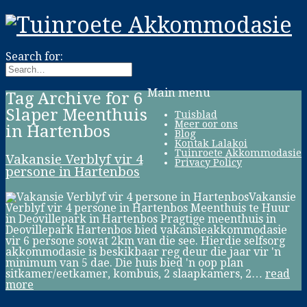
Search for:
Main menu
Tag Archive for 6
Slaper Meenthuis
Tuisblad
Meer oor ons
in Hartenbos
Blog
Kontak Lalakoi
Tuinroete Akkommodasie
Vakansie Verblyf vir 4
Privacy Policy
persone in Hartenbos
Vakansie
Verblyf vir 4 persone in Hartenbos Meenthuis te Huur
in Deovillepark in Hartenbos Pragtige meenthuis in
Deovillepark Hartenbos bied vakansieakkommodasie
vir 6 persone sowat 2km van die see. Hierdie selfsorg
akkommodasie is beskikbaar reg deur die jaar vir 'n
minimum van 5 dae. Die huis bied 'n oop plan
sitkamer/eetkamer, kombuis, 2 slaapkamers, 2…
read
more