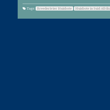
Tags:
Breederivier Huisbote
Huisbote in Suid Afrik