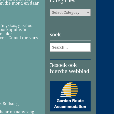
Categories
van die mond en daar
Categories
 ‘n yskas, gasstoof
orkajuit is ‘n
erlike
soek
er. Geniet die vars
Search for:
Besoek ook
hierdie webblad
 Selfsorg
kbaar op aanvraag