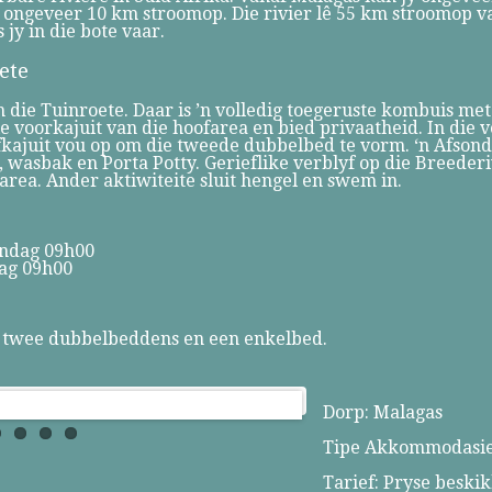
n ongeveer 10 km stroomop. Die rivier lê 55 km stroomop 
jy in die bote vaar.
ete
in die Tuinroete. Daar is ’n volledig toegeruste kombuis met
voorkajuit van die hoofarea en bied privaatheid. In die vo
ofkajuit vou op om die tweede dubbelbed te vorm. ‘n Afsond
asbak en Porta Potty. Gerieflike verblyf op die Breederiv
area. Ander aktiwiteite sluit hengel en swem in.
andag 09h00
ag 09h00
k, twee dubbelbeddens en een enkelbed.
Dorp: Malagas
Tipe Akkommodasie:
Tarief: Pryse beski