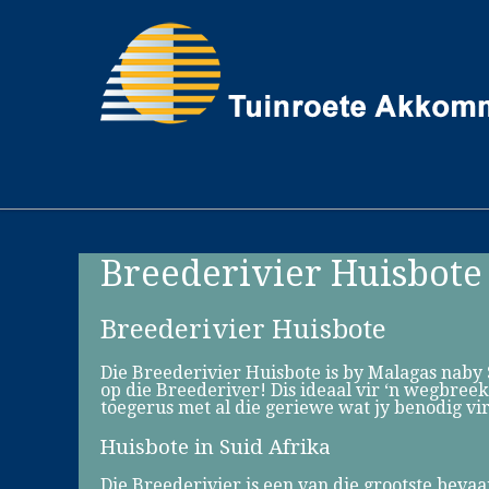
Breederivier Huisbote
Breederivier Huisbote
Die Breederivier Huisbote is by Malagas naby 
op die Breederiver! Dis ideaal vir ‘n wegbreek 
toegerus met al die geriewe wat jy benodig vi
Huisbote in Suid Afrika
Die Breederivier is een van die grootste beva