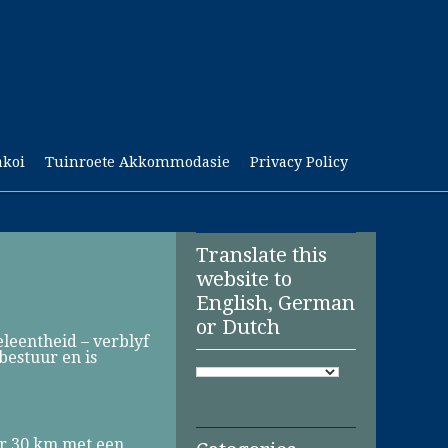
akoi
Tuinroete Akkommodasie
Privacy Policy
Translate this
website to
English, German
or Dutch
leentheid – verblyf
bestuur en is
er 30 km met een