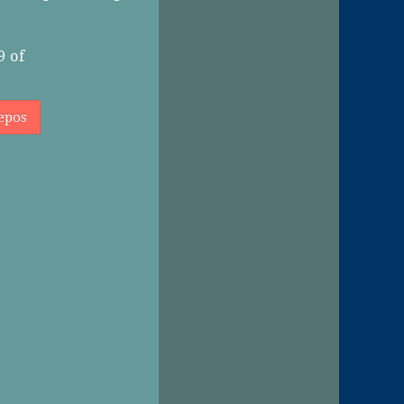
9
of
epos