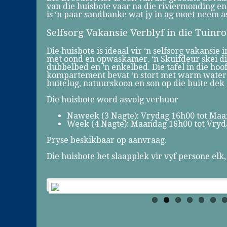
van die huisbote vaar na die riviermonding e
is ‘n paar sandbanke wat jy in ag moet neem as 
Selfsorg Vakansie Verblyf in die Tuinro
Die huisbote is ideaal vir ‘n selfsorg vakansie 
met oond en opwaskamer. ‘n Skuifdeur skei die 
dubbelbed en ‘n enkelbed. Die tafel in die ho
kompartement bevat ‘n stort met warm water, w
buitelug, natuurskoon en son op die buite dek 
Die huisbote word asvolg verhuur
Naweek (3 Nagte): Vrydag 16h00 tot Ma
Week (4 Nagte): Maandag 16h00 tot Vryd
Pryse beskikbaar op aanvraag.
Die huisbote het slaapplek vir vyf persone el