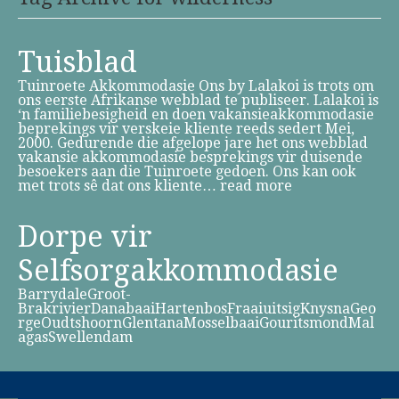
Tuisblad
Tuinroete Akkommodasie Ons by Lalakoi is trots om
ons eerste Afrikanse webblad te publiseer. Lalakoi is
‘n familiebesigheid en doen vakansieakkommodasie
beprekings vir verskeie kliente reeds sedert Mei,
2000. Gedurende die afgelope jare het ons webblad
vakansie akkommodasie besprekings vir duisende
besoekers aan die Tuinroete gedoen. Ons kan ook
met trots sê dat ons kliente…
read more
Dorpe vir
Selfsorgakkommodasie
BarrydaleGroot-
BrakrivierDanabaaiHartenbosFraaiuitsigKnysnaGeo
rgeOudtshoornGlentanaMosselbaaiGouritsmondMal
agasSwellendam