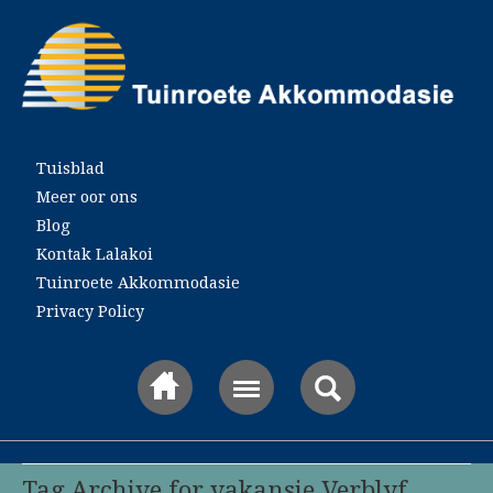
Main menu
Tuisblad
Meer oor ons
Blog
Kontak Lalakoi
Tuinroete Akkommodasie
Privacy Policy
Tag Archive for vakansie Verblyf