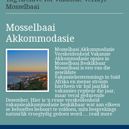
Mosselbaai
Mosselbaai
Akkommodasie
Mosselbaai Akkommodasie
Verskeidenheid Vakansie
Akkommodasie opsies in
Mosselbaai Beskikbaar
Mosselbaai is een van die
gewildste
vakansiebestemmings in Suid
Afrika en mense stroom
hierheen vir hul jaarliks
vakansies regdeur die jaar,
maar veral gedurende
Desember. Hier is ‘n reuse verskeidenheid
vakansieakkommodasie beskikbaar wat aan elkeen
se behoeftes behoort te voldoen, mits besprekings
natuurlik vroegtydig gedoen word.…
read more