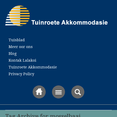
Main menu
Tuisblad
Meer oor ons
Blog
Kontak Lalakoi
Tuinroete Akkommodasie
Privacy Policy
Tag Archive for mosselbaai