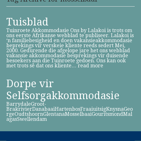
Tuisblad
Tuinroete Akkommodasie Ons by Lalakoi is trots om
ons eerste Afrikanse webblad te publiseer. Lalakoi is
‘n familiebesigheid en doen vakansieakkommodasie
beprekings vir verskeie kliente reeds sedert Mei,
2000. Gedurende die afgelope jare het ons webblad
vakansie akkommodasie besprekings vir duisende
besoekers aan die Tuinroete gedoen. Ons kan ook
met trots sê dat ons kliente…
read more
Dorpe vir
Selfsorgakkommodasie
BarrydaleGroot-
BrakrivierDanabaaiHartenbosFraaiuitsigKnysnaGeo
rgeOudtshoornGlentanaMosselbaaiGouritsmondMal
agasSwellendam