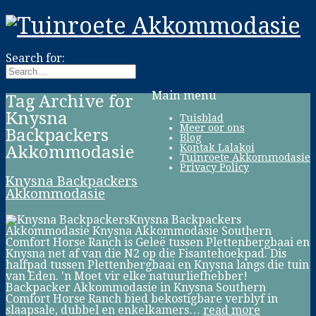
Search for:
Main menu
Tag Archive for
Knysna
Tuisblad
Meer oor ons
Backpackers
Blog
Kontak Lalakoi
Akkommodasie
Tuinroete Akkommodasie
Privacy Policy
Knysna Backpackers
Akkommodasie
Knysna Backpackers
Akkommodasie Knysna Akkommodasie Southern
Comfort Horse Ranch is Geleë tussen Plettenbergbaai en
Knysna net af van die N2 op die Fisantehoekpad. Dis
halfpad tussen Plettenbergbaai en Knysna langs die tuin
van Eden. 'n Moet vir elke natuurliefhebber!
Backpacker Akkommodasie in Knysna Southern
Comfort Horse Ranch bied bekostigbare verblyf in
slaapsale, dubbel en enkelkamers…
read more