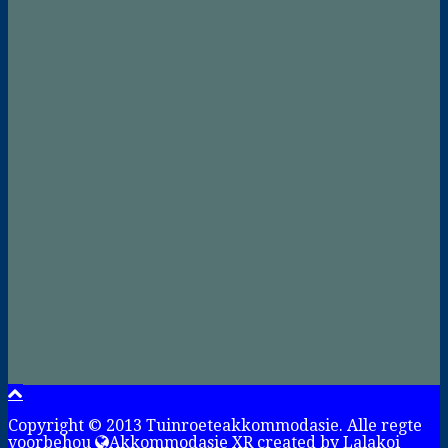
Copyright © 2013 Tuinroeteakkommodasie. Alle regte
voorbehou
Akkommodasie XR created by
Lalakoi