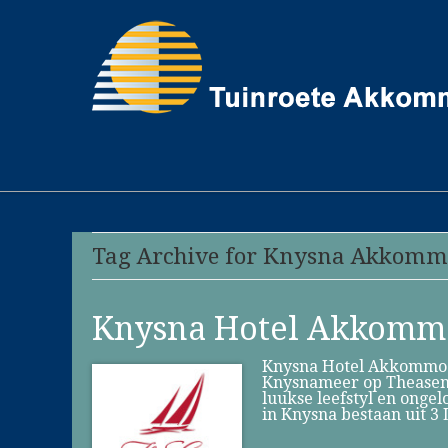
Tag Archive for Knysna Akkomm
Knysna Hotel Akkomm
Knysna Hotel Akkommodas
Knysnameer op Theasen Ei
luukse leefstyl en onge
in Knysna bestaan uit 3