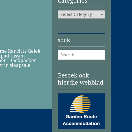
Categories
Categories
soek
e Ranch is Geleë
Search for:
fpad tussen
bber! Backpacker
 in slaapsale,
Besoek ook
hierdie webblad