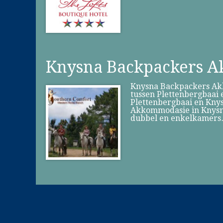
Knysna Backpackers 
Knysna Backpackers Ak
tussen Plettenbergbaai 
Plettenbergbaai en Knys
Akkommodasie in Knysna
dubbel en enkelkamer