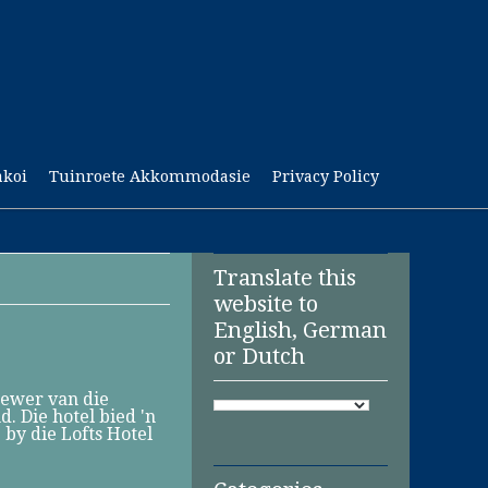
akoi
Tuinroete Akkommodasie
Privacy Policy
Translate this
website to
English, German
or Dutch
oewer van die
. Die hotel bied 'n
by die Lofts Hotel