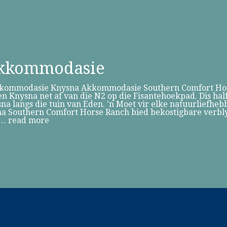
Akkommodasie
kommodasie Knysna Akkommodasie Southern Comfort Hors
en Knysna net af van die N2 op die Fisantehoekpad. Dis hal
na langs die tuin van Eden. 'n Moet vir elke natuurliefhe
 Southern Comfort Horse Ranch bied bekostigbare verblyf
s…
read more