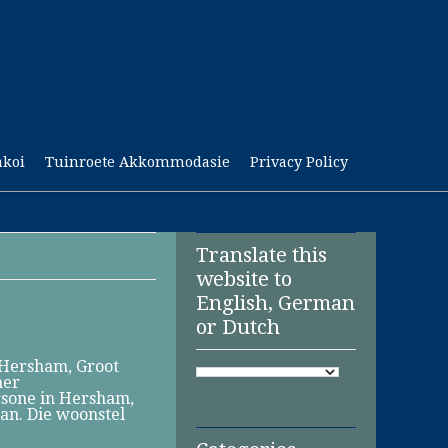
akoi
Tuinroete Akkommodasie
Privacy Policy
Translate this
website to
English, German
or Dutch
 Hersham, Groot
mer
rsone in Hersham,
an. Die woonstel