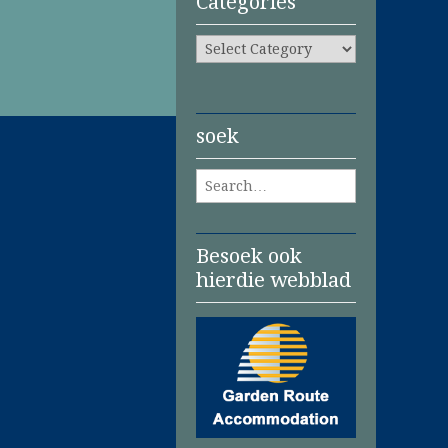
Categories
Categories
soek
Search for:
Besoek ook
hierdie webblad