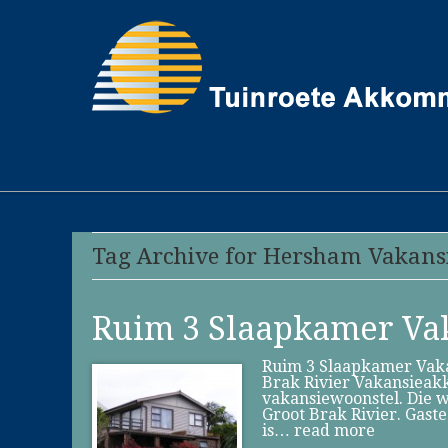
Tag Archive for Hersham Vakan
Ruim 3 Slaapkamer Va
Ruim 3 Slaapkamer Vaka
Brak Rivier Vakansieak
vakansiewoonstel. Die w
Groot Brak Rivier. Gast
is…
read more