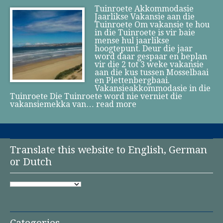
Tuinroete Akkommodasie
Jaarlikse Vakansie aan die
Tuinroete Om vakansie te hou
in die Tuinroete is vir baie
mense hul jaarlikse
hoogtepunt. Deur die jaar
word daar gespaar en beplan
vir die 2 tot 3 weke vakansie
aan die kus tussen Mosselbaai
en Plettenbergbaai.
Vakansieakkommodasie in die
Tuinroete Die Tuinroete word nie verniet die
vakansiemekka van…
read more
Translate this website to English, German
or Dutch
Categories