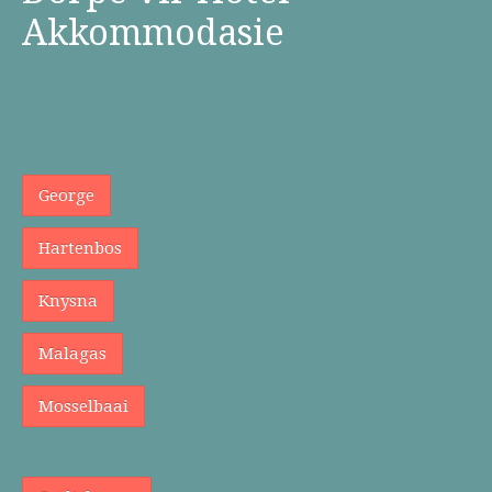
Akkommodasie
George
Hartenbos
Knysna
Malagas
Mosselbaai